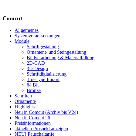
.
Comcut
Allgemeines
Systemvoraussetzungen
Module
Schriftgestaltung
Ornament- und Steingestaltung
Bildverarbeitung & Materialfüllung
2D-CAD
3D-Design
Schriftdigitalisierung
TrueType-Import
64 Bit
Bronze
Schriften
Ornamente
Highlights
Neu in Comcut (Archiv bis V24)
Neu in Comcut 26
Preisinformationen
aktuellen Prospekt anzeigen
NEU! Pauschaltarife