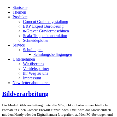
Startseite
Themen
Produkte
Comcut Grabmalgestaltung
ERP-Expert Bürolösung
n-Graver Graviermaschinen
Scala Treppenkonstruktion
Schneideplotter
Service
Schulungen
Schulungsbedingungen
Unternehmen
Wir über uns
Vertriebspartner
Ihr Weg zu uns
Impressum
Newsletter abonnieren
Bildverarbeitung
Das Modul Bildverarbeitung bietet die Möglichkeit Fotos unterschiedlicher
Formate in einen Comcut-Entwurf einzubinden. Dazu wird das Motiv einfach
mit dem Handy oder der Digitalkamera fotografiert, auf den PC übertrag
en und